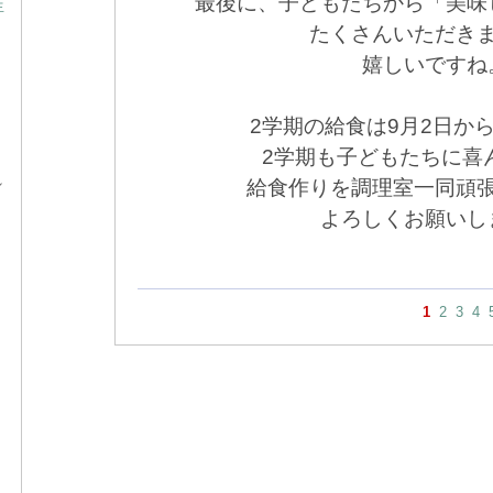
最後に、子どもたちから「美味
生
たくさんいただき
嬉しいですね
2学期の給食は9月2日か
2学期も子どもたちに喜
れ
給食作りを調理室一同頑
よろしくお願いし
1
2
3
4