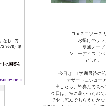
ロメスコソース
お揚げのサラ
。なお、万
72-9578
）ま
夏風スープ
シューアイス（バ
でした。
ートの回答を
今日は、1学期最後の
デザートにシュー
oute=shorturl
出したら、皆喜んで食べ
今日は、特に暑かったので
>
で少し涼んでもらえたかな