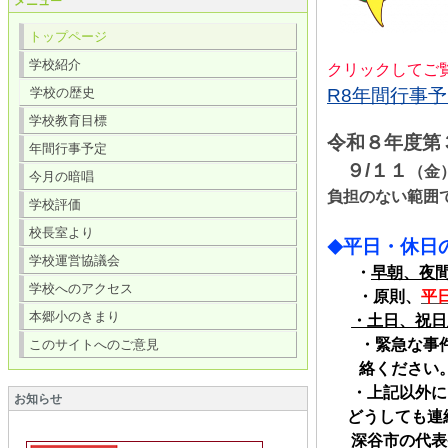
メニュー
トップページ
学校紹介
クリックしてご
学校の歴史
R8年間行事予定
学校教育目標
令和８年度第
年間行事予定
９/１１
（金
今月の暗唱
負担のない範囲
学校評価
校長室より
平日・休日
◆
学校運営協議会
・
早朝、夜
学校へのアクセス
・原則、
平
本郷小のきまり
・土日、祝日
・緊急な事
このサイトへのご意見
絡ください
・上記以外に
お知らせ
どうしても連絡
深谷市の代表