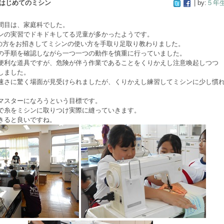
はじめてのミシン
| by:
５年
間目は、家庭科でした。
ンの実習でドキドキしてる児童が多かったようです。
ｨｱの方をお招きしてミシンの使い方を手取り足取り教わりました。
の手順を確認しながら一つ一つの動作を慎重に行っていました。
便利な道具ですが、危険が伴う作業であることをくりかえし注意喚起しつつ
しました。
速さに驚く場面が見受けられましたが、くりかえし練習してミシンに少し慣
マスターになろうという目標です。
で糸をミシンに取りつけ実際に縫っていきます。
きると良いですね。