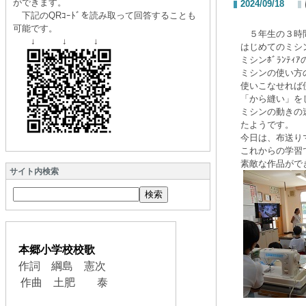
ができます。
2024/09/18
下記のQRｺｰﾄﾞを読み取って回答することも
可能です。
５年生の３時
↓ ↓ ↓
はじめてのミシ
ミシンﾎﾞﾗﾝﾃ
ミシンの使い方
使いこなせれば
「から縫い」を
ミシンの動きの
たようです。
今日は、布送り
これからの学習
素敵な作品がで
サイト内検索
本郷小学校校歌
作詞 綱島 憲次
作曲 土肥 泰