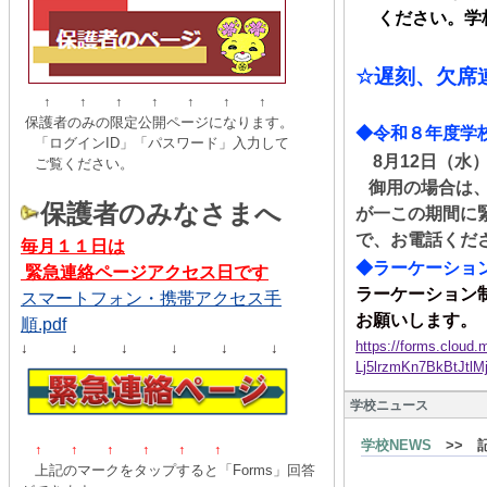
ください。学校
☆
遅刻、
欠席
↑ ↑ ↑ ↑ ↑ ↑ ↑
保護者のみの限定公開ページになります。
◆令和８年度学
「ログインID」「パスワード」入力して
8
月
12
日（水
ご覧ください。
御用の場合は
保護者のみなさまへ
が一この期間に
で、お電話くだ
毎月１１日は
◆ラーケーショ
緊急連絡ページアクセス日です
ラーケーション
スマートフォン・携帯アクセス手
お願いします。
順.pdf
https://forms.clou
↓ ↓ ↓ ↓ ↓ ↓
Lj5lrzmKn7BkBtJt
学校ニュース
学校NEWS
>> 
↑ ↑
↑
↑
↑
↑
上記のマークをタップすると「Forms」回答