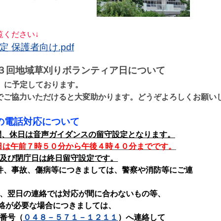
覧ください↓
 保護者向け.pdf
３回地域草刈りボランティア日について
）に予定しております。
でご協力いただけると大変助かります。どうぞよろしくお願い
の電話対応について
間、休日は音声ガイダンスの留守設定となります。
日は午前７時５０分から午後４時４０分までです。
及び閉庁日は終日留守設定です。
件、事故、傷病等につきましては、警察や消防等にご連
。
、翌日の連絡では対応が間に合わないもの等、
が必要な場合につきましては、
番号（
０４８－５７１－１２１１
）へ連絡して