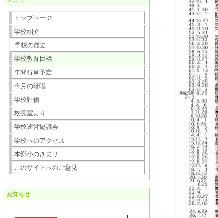
メニュー
トップページ
学校紹介
学校の歴史
学校教育目標
年間行事予定
今月の暗唱
学校評価
校長室より
学校運営協議会
学校へのアクセス
本郷小のきまり
このサイトへのご意見
お知らせ