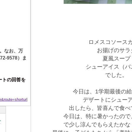
ロメスコソース
お揚げのサラ
。なお、万
72-9578
）ま
夏風スープ
シューアイス（バ
でした。
ートの回答を
今日は、1学期最後の
デザートにシュー
oute=shorturl
出したら、皆喜んで食べ
今日は、特に暑かったので
>
で少し涼んでもらえたかな