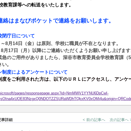
教育課等への転送をいたします。
連絡はまなびポケットで連絡をお願いします。
校閉庁日について
）～
8
月
14
日（金）は原則、学校に職員が不在となります。
、
8
月
17
日（月）以降にご連絡いただくようお願い申し上げます
緊急のご用件がありましたら、深谷市教育委員会学校教育課（
5
さい。
ン制度によるアンケートについて
制度をご利用された方は、以下のＵＲＬにアクセスし、アンケ
d.microsoft/pages/responsepage.aspx?id=NmMWV1YYNU6DpCwI-
lMjsOIna4xUOE83NzgxQ0NDOTZZSURaWDhTQkxKV0xOMi4u&origin=QRCode&r
記事詳細
< 前の記事へ
次の記事へ 