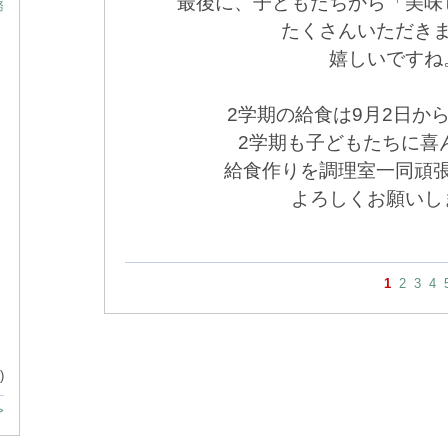
最後に、子どもたちから「美味
務
たくさんいただき
嬉しいですね
と
2学期の給食は9月2日か
2学期も子どもたちに喜
給食作りを調理室一同頑
よろしくお願いし
1
2
3
4
)
>