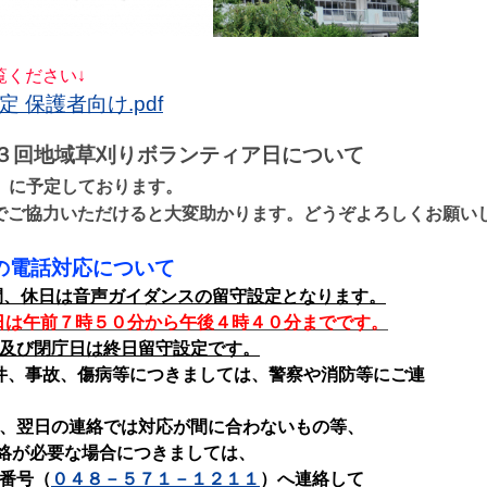
覧ください↓
 保護者向け.pdf
３回地域草刈りボランティア日について
）に予定しております。
でご協力いただけると大変助かります。どうぞよろしくお願い
の電話対応について
間、休日は音声ガイダンスの留守設定となります。
日は午前７時５０分から午後４時４０分までです。
及び閉庁日は終日留守設定です。
件、事故、傷病等につきましては、警察や消防等にご連
。
、翌日の連絡では対応が間に合わないもの等、
が必要な場合につきましては、
番号（
０４８－５７１－１２１１
）へ連絡して