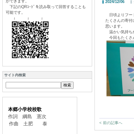
ができます。
2024/12/06
下記のQRｺｰﾄﾞを読み取って回答することも
可能です。
日頃よりフード
↓ ↓ ↓
たくさんの寄付
思います。
温かい気持ちが
今回もたくさ
サイト内検索
本郷小学校校歌
作詞 綱島 憲次
< 前の記事へ
作曲 土肥 泰