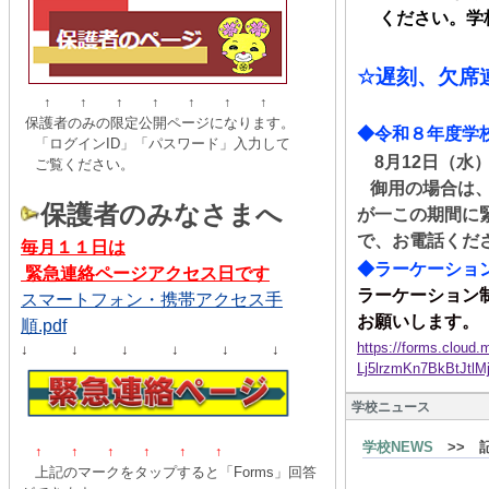
ください。学校
☆
遅刻、
欠席
↑ ↑ ↑ ↑ ↑ ↑ ↑
保護者のみの限定公開ページになります。
◆令和８年度学
「ログインID」「パスワード」入力して
8
月
12
日（水
ご覧ください。
御用の場合は
保護者のみなさまへ
が一この期間に
で、お電話くだ
毎月１１日は
◆ラーケーショ
緊急連絡ページアクセス日です
ラーケーション
スマートフォン・携帯アクセス手
お願いします。
順.pdf
https://forms.clou
↓ ↓ ↓ ↓ ↓ ↓
Lj5lrzmKn7BkBtJt
学校ニュース
学校NEWS
>> 
↑ ↑
↑
↑
↑
↑
上記のマークをタップすると「Forms」回答