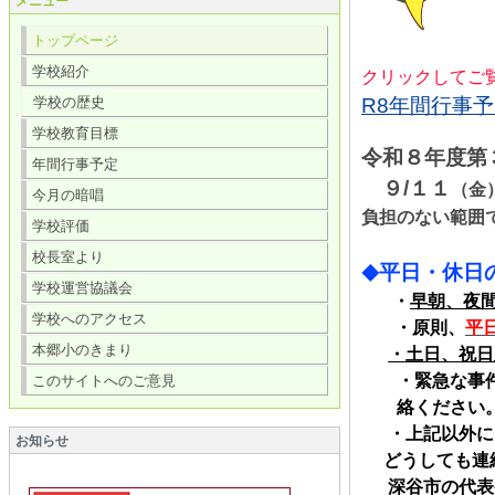
メニュー
トップページ
学校紹介
クリックしてご
学校の歴史
R8年間行事予定
学校教育目標
令和８年度第
年間行事予定
９/１１
（金
今月の暗唱
負担のない範囲
学校評価
校長室より
平日・休日
◆
学校運営協議会
・
早朝、夜
学校へのアクセス
・原則、
平
本郷小のきまり
・土日、祝日
・緊急な事
このサイトへのご意見
絡ください
・上記以外に
お知らせ
どうしても連絡
深谷市の代表