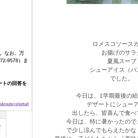
ロメスコソース
お揚げのサラ
。なお、万
72-9578
）ま
夏風スープ
シューアイス（バ
でした。
ートの回答を
今日は、1学期最後の
デザートにシュー
oute=shorturl
出したら、皆喜んで食べ
今日は、特に暑かったので
>
で少し涼んでもらえたかな