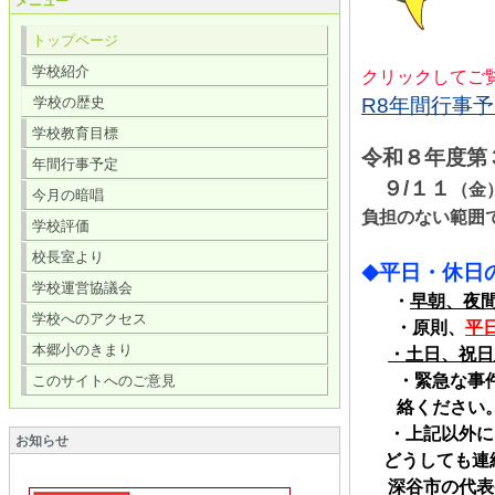
メニュー
トップページ
学校紹介
クリックしてご
学校の歴史
R8年間行事予定
学校教育目標
令和８年度第
年間行事予定
９/１１
（金
今月の暗唱
負担のない範囲
学校評価
校長室より
平日・休日
◆
学校運営協議会
・
早朝、夜
学校へのアクセス
・原則、
平
本郷小のきまり
・土日、祝日
・緊急な事
このサイトへのご意見
絡ください
・上記以外に
お知らせ
どうしても連絡
深谷市の代表