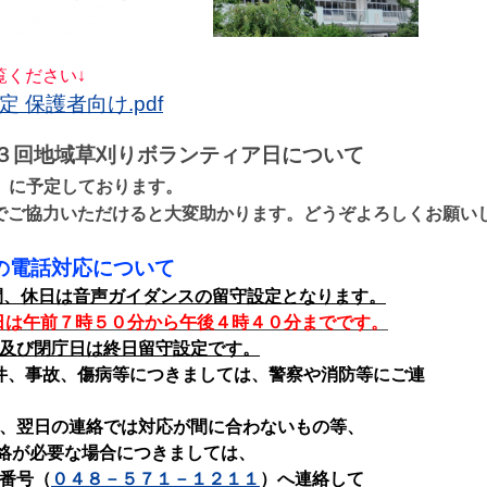
覧ください↓
 保護者向け.pdf
３回地域草刈りボランティア日について
）に予定しております。
でご協力いただけると大変助かります。どうぞよろしくお願い
の電話対応について
間、休日は音声ガイダンスの留守設定となります。
日は午前７時５０分から午後４時４０分までです。
及び閉庁日は終日留守設定です。
件、事故、傷病等につきましては、警察や消防等にご連
。
、翌日の連絡では対応が間に合わないもの等、
が必要な場合につきましては、
番号（
０４８－５７１－１２１１
）へ連絡して