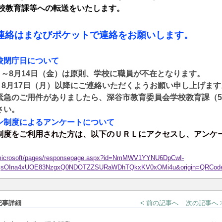
教育課等への転送をいたします。
連絡はまなびポケットで連絡をお願いします。
校閉庁日について
）～
8
月
14
日（金）は原則、学校に職員が不在となります。
、
8
月
17
日（月）以降にご連絡いただくようお願い申し上げます
緊急のご用件がありましたら、深谷市教育委員会学校教育課（
5
さい。
ン制度によるアンケートについて
制度をご利用された方は、以下のＵＲＬにアクセスし、アンケ
d.microsoft/pages/responsepage.aspx?id=NmMWV1YYNU6DpCwI-
lMjsOIna4xUOE83NzgxQ0NDOTZZSURaWDhTQkxKV0xOMi4u&origin=QRCode&r
記事詳細
< 前の記事へ
次の記事へ 