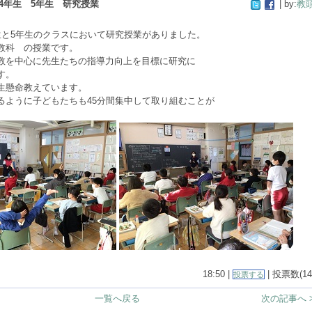
4年生 5年生 研究授業
| by:
教
と5年生のクラスにおいて研究授業がありました。
数科 の授業です。
を中心に先生たちの指導力向上を目標に研究に
す。
生懸命教えています。
ように子どもたちも45分間集中して取り組むことが
18:50 |
| 投票数(14
投票する
一覧へ戻る
次の記事へ 