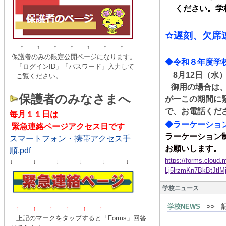
ください。学校
☆
遅刻、
欠席
↑ ↑ ↑ ↑ ↑ ↑ ↑
保護者のみの限定公開ページになります。
◆令和８年度学
「ログインID」「パスワード」入力して
8
月
12
日（水
ご覧ください。
御用の場合は
保護者のみなさまへ
が一この期間に
で、お電話くだ
毎月１１日は
◆ラーケーショ
緊急連絡ページアクセス日です
ラーケーション
スマートフォン・携帯アクセス手
お願いします。
順.pdf
https://forms.clou
↓ ↓ ↓ ↓ ↓ ↓
Lj5lrzmKn7BkBtJt
学校ニュース
学校NEWS
>> 
↑ ↑
↑
↑
↑
↑
上記のマークをタップすると「Forms」回答