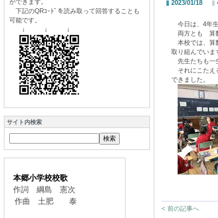
ができます。
2023/01/18
下記のQRｺｰﾄﾞを読み取って回答することも
可能です。
今日は、4年生
↓ ↓ ↓
両方とも 算
本校では、算数
取り組んでいま
先生たちも一
それにこたえる
できました。
サイト内検索
本郷小学校校歌
作詞 綱島 憲次
作曲 土肥 泰
< 前の記事へ