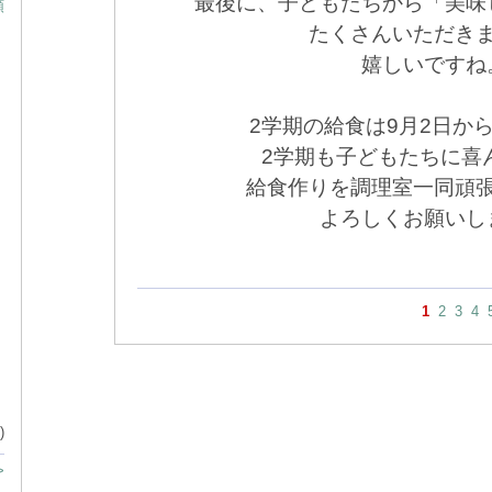
最後に、子どもたちから「美味
頭
たくさんいただき
嬉しいですね
2学期の給食は9月2日か
2学期も子どもたちに喜
給食作りを調理室一同頑
よろしくお願いし
1
2
3
4
)
>