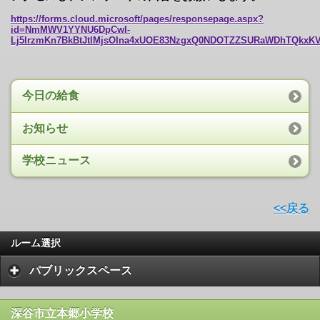
https://forms.cloud.microsoft/pages/responsepage.aspx?
id=NmMWV1YYNU6DpCwI-
Lj5lrzmKn7BkBtJtlMjsOIna4xUOE83NzgxQ0NDOTZZSURaWDhTQkxKV0
今日の給食
お知らせ
学校ニュース
<<戻る
ルーム選択
パブリックスペース
深谷市立本郷小学校