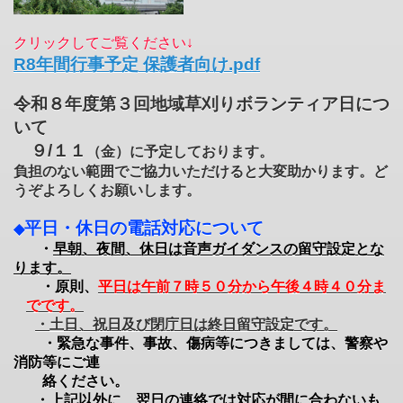
クリックしてご覧ください↓
R8年間行事予定 保護者向け.pdf
令和８年度第３回地域草刈りボランティア日につ
いて
９/１１
（金）に予定しております。
負担のない範囲でご協力いただけると大変助かります。ど
うぞよろしくお願いします。
平日・休日の電話対応について
◆
・
早朝、夜間、休日は音声ガイダンスの留守設定とな
ります。
・原則、
平日は午前７時５０分から午後４時４０分ま
でです。
・土日、祝日及び閉庁日は終日留守設定です。
・緊急な事件、事故、傷病等につきましては、警察や
消防等にご連
絡ください。
・上記以外に、翌日の連絡では対応が間に合わないも