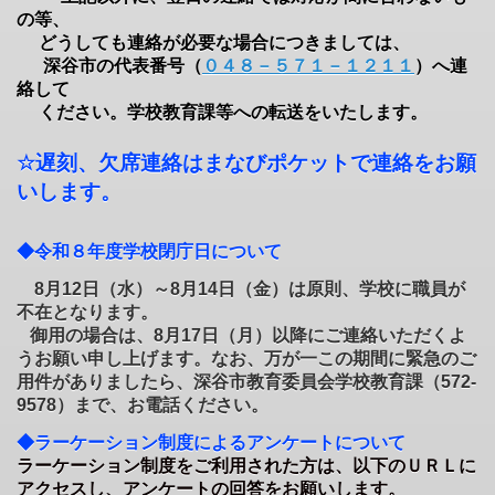
の等、
どうしても連絡が必要な場合につきましては、
深谷市の代表番号（
０４８－５７１－１２１１
）へ連
絡して
ください。学校教育課等への転送をいたします。
☆
遅刻、
欠席連絡はまなびポケットで連絡をお願
いします。
◆令和８年度学校閉庁日について
8
月
12
日（水）～
8
月
14
日（金）は原則、学校に職員が
不在となります。
御用の場合は、
8
月
17
日（月）以降にご連絡いただくよ
うお願い申し上げます。なお、万が一この期間に緊急のご
用件がありましたら、深谷市教育委員会学校教育課（
572-
9578
）まで、お電話ください。
◆ラーケーション制度によるアンケートについて
ラーケーション制度をご利用された方は、以下のＵＲＬに
アクセスし、アンケートの回答をお願いします。