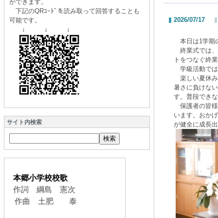
ができます。
下記のQRｺｰﾄﾞを読み取って回答することも
2026/07/17
可能です。
↓ ↓ ↓
本日は1学期
終業式では、
トをつなぐ終業
学級活動では
楽しい夏休み
暑さに負けない
す。普段できな
保護者の皆様
います。おかげ
サイト内検索
が健全に成長出
本郷小学校校歌
作詞 綱島 憲次
作曲 土肥 泰