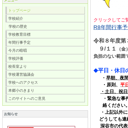
メニュー
トップページ
学校紹介
クリックしてご
学校の歴史
R8年間行事予定
学校教育目標
令和８年度第
年間行事予定
９/１１
（金
今月の暗唱
負担のない範囲
学校評価
校長室より
平日・休日
◆
学校運営協議会
・
早朝、夜
学校へのアクセス
・原則、
平
本郷小のきまり
・土日、祝日
・緊急な事
このサイトへのご意見
絡ください
・上記以外に
お知らせ
どうしても連絡
深谷市の代表