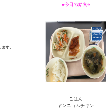
⭐︎今日の給食⭐︎
します。
ごはん
ヤンニョムチキン