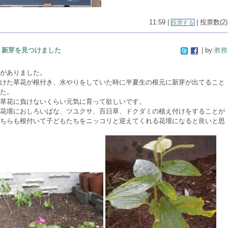
11:59 |
| 投票数(2)
投票する
新芽を見つけました
| by:
教務
がありました。
けた草花が根付き、水やりをしていた時に半夏生の根元に新芽が出てること
た。
草花に負けないくらい元気に育って欲しいです。
花壇におしろいばな、ツユクサ、百日草、ドクダミの植え付けをすることが
ちらも根付いて子どもたちをニッコリと迎えてくれる花壇になると良いと思