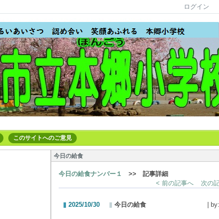
ログイン
このサイトへのご意見
今日の給食
今日の給食ナンバー１
>> 記事詳細
< 前の記事へ
次の記
2025/10/30
今日の給食
| by