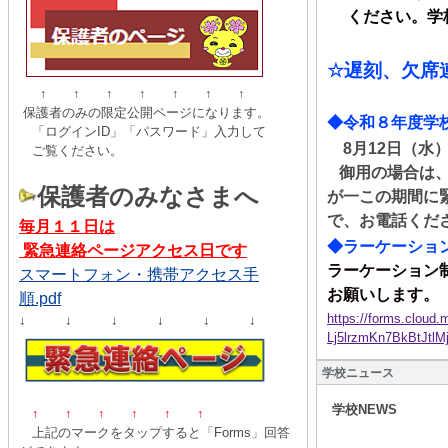
ください。学校
☆
遅刻、
欠席
↑ ↑ ↑ ↑ ↑ ↑ ↑
保護者のみの限定公開ページになります。
◆令和８年度学
「ログインID」「パスワード」入力して
8
月
12
日（水
ご覧ください。
御用の場合は
保護者のみなさまへ
が一この期間に
で、お電話くだ
毎月１１日は
◆ラーケーショ
緊急連絡ページアクセス日です
ラーケーション
スマートフォン・携帯アクセス手
お願いします。
順.pdf
https://forms.clou
↓ ↓ ↓ ↓ ↓ ↓
Lj5lrzmKn7BkBtJt
学校ニュース
学校NEWS
↑ ↑
↑
↑
↑
↑
上記のマークをタップすると「Forms」回答