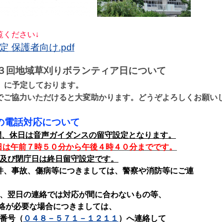
覧ください↓
 保護者向け.pdf
３回地域草刈りボランティア日について
）に予定しております。
でご協力いただけると大変助かります。どうぞよろしくお願い
の電話対応について
間、休日は音声ガイダンスの留守設定となります。
日は午前７時５０分から午後４時４０分までです。
及び閉庁日は終日留守設定です。
件、事故、傷病等につきましては、警察や消防等にご連
。
、翌日の連絡では対応が間に合わないもの等、
が必要な場合につきましては、
番号（
０４８－５７１－１２１１
）へ連絡して