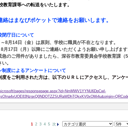
教育課等への転送をいたします。
連絡はまなびポケットで連絡をお願いします。
校閉庁日について
）～
8
月
14
日（金）は原則、学校に職員が不在となります。
、
8
月
17
日（月）以降にご連絡いただくようお願い申し上げます
緊急のご用件がありましたら、深谷市教育委員会学校教育課（
5
さい。
ン制度によるアンケートについて
制度をご利用された方は、以下のＵＲＬにアクセスし、アンケ
d.microsoft/pages/responsepage.aspx?id=NmMWV1YYNU6DpCwI-
lMjsOIna4xUOE83NzgxQ0NDOTZZSURaWDhTQkxKV0xOMi4u&origin=QRCode&r
1
2
3
4
5
次